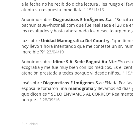
a la fecha no he recibido dicha lectura . les ruego el 
atenta su respuesta inmediata "
15/11/16
Anónimo sobre
Diagnosticos E ImÁgenes S.a.
: "Solicit
pachunita38@hotmail.com que fue realizada el 28 de en
los resultados y hasta ahora nada los nesecito urgente g
luz sobre
Unidad Mamografica Del Country
: "que tien
hoy llevo 1 hora intentando que me conteste un sr. hu
increible ??"
23/04/19
Anónimo sobre
Idime S.A. Sede Bogotá Au Nte
: "Yo es
ecografía y me fue muy bien con los médicos. Es el cent
atención prestada a todos porque vi desde niños..."
15/
José sobre
Diagnosticos E ImÁgenes S.a.
: "Nada Por fa
esposa le tomaron una
mamografía
y llevamos 60 días y
que dicen es " SE LO ENVIAMOS AL CORREO" Realmente es
porque..."
28/09/16
Publicidad