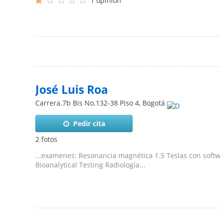
1 opinión
José Luis Roa
Carrera.7b Bis No.132-38 Piso 4
,
Bogotá
Pedir cita
2 fotos
...examenes: Resonancia magnética 1.5 Teslas con soft
Bioanalytical Testing Radiología...