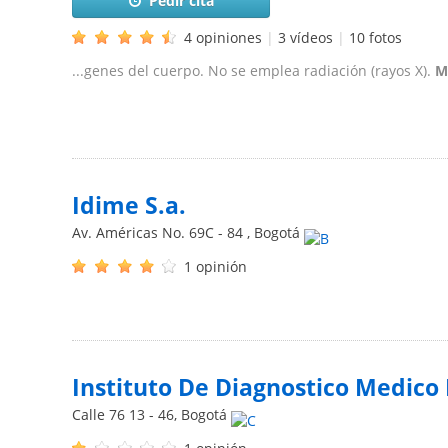
Pedir cita
4 opiniones
|
3 vídeos
|
10 fotos
...genes del cuerpo. No se emplea radiación (rayos X).
M
Idime S.a.
Av. Américas No. 69C - 84
,
Bogotá
1 opinión
Instituto De Diagnostico Medico 
Calle 76 13 - 46
,
Bogotá