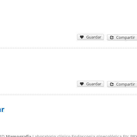
Guardar
Compartir
Guardar
Compartir
ar
 4D
Mamografía
Laboratorio clínico Endoscopia ginecológica Etc PB