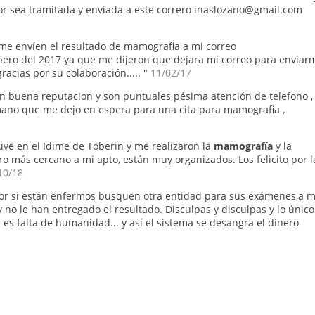
favor sea tramitada y enviada a este correro inaslozano@gmail.com
o me envíen el resultado de mamografia a mi correo
ero del 2017 ya que me dijeron que dejara mi correo para enviar
racias por su colaboración..... "
11/02/17
en buena reputacion y son puntuales pésima atención de telefono ,
mano que me dejo en espera para una cita para mamografia ,
tuve en el Idime de Toberin y me realizaron la
mamografía
y la
ro más cercano a mi apto, están muy organizados. Los felicito por l
10/18
vor si están enfermos busquen otra entidad para sus exámenes,a m
 no le han entregado el resultado. Disculpas y disculpas y lo único
 falta de humanidad... y así el sistema se desangra el dinero