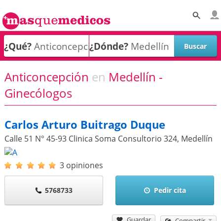
¿Qué?
¿Dónde?
Anticoncepción
en
Medellín -
Ginecólogos
Carlos Arturo Buitrago Duque
Calle 51 N° 45-93 Clinica Soma Consultorio 324
,
Medellín
3 opiniones
5768733
Pedir cita
Guardar
Compartir