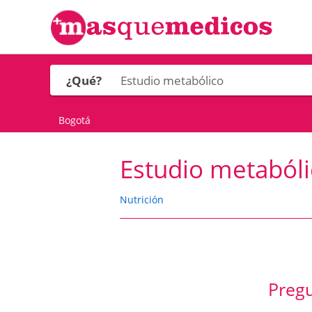
¿Qué?
Bogotá
Estudio metaból
Nutrición
Pregu