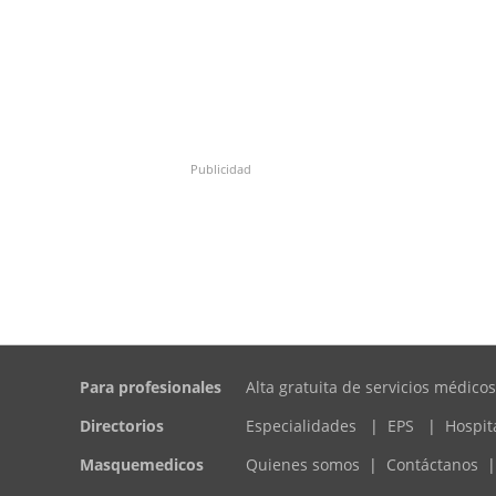
Publicidad
Para profesionales
Alta gratuita de servicios médicos
Directorios
Especialidades
|
EPS
|
Hospit
Masquemedicos
Quienes somos
|
Contáctanos
|