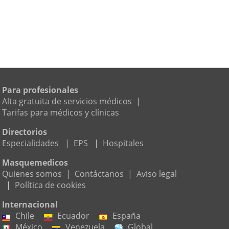
Para profesionales
Alta gratuita de servicios médicos
|
Tarifas para médicos y clínicas
Directorios
Especialidades
|
EPS
|
Hospitales
Masquemedicos
Quienes somos
|
Contáctanos
|
Aviso legal
|
Política de cookies
Internacional
Chile
Ecuador
España
México
Venezuela
Global