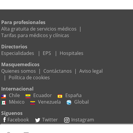
Para profesionales
Alta gratuita de servicios médicos
|
Tarifas para médicos y clínicas
Directorios
Especialidades
|
EPS
|
Hospitales
Masquemedicos
Quienes somos
|
Contáctanos
|
Aviso legal
|
Política de cookies
Internacional
Chile
Ecuador
España
México
Venezuela
Global
Síguenos
Facebook
Twitter
Instagram
Suscríbete a nuestro boletín