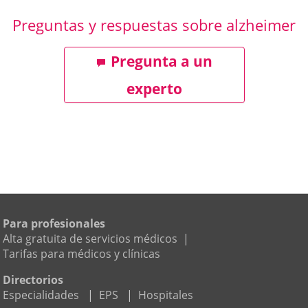
Preguntas y respuestas sobre alzheimer
Pregunta a un
experto
Para profesionales
Alta gratuita de servicios médicos
|
Tarifas para médicos y clínicas
Directorios
Especialidades
|
EPS
|
Hospitales