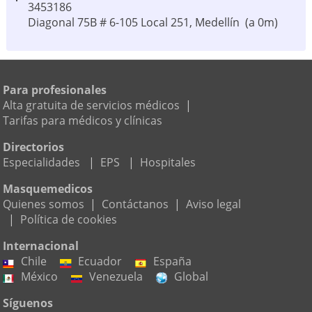
3453186
Diagonal 75B # 6-105 Local 251, Medellín
(a 0m)
Gastroestudio Unidad Videoendoscopica Ltda
266100000
Para profesionales
Calle 2 Sur 46-55 Cons 333, Medellín
(a 0m)
Alta gratuita de servicios médicos
|
Tarifas para médicos y clínicas
Gutierrez Mendoza Fernando Alberto
3120158
Directorios
Calle 2 Sur 46 - 55 Fase Ii Cons. 050, Medellín
(a 0m)
Especialidades
|
EPS
|
Hospitales
Masquemedicos
Diagnosticarte S.a.s.
Quienes somos
|
Contáctanos
|
Aviso legal
4449411
|
Política de cookies
Carrera 48 10 - 45 Cc Monterrey, Medellín
(a 0m)
Internacional
Chile
Ecuador
España
Unidad De Osteoporosis S.a.s
México
Venezuela
Global
2127922
Carrera 50 A 64 - 65 Cons 401, Medellín
(a 0m)
Síguenos