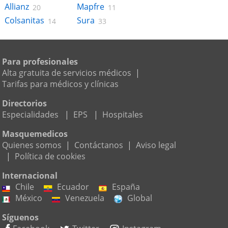
Allianz
Mapfre
20
11
Colsanitas
Sura
14
33
Para profesionales
Alta gratuita de servicios médicos
|
Tarifas para médicos y clínicas
Directorios
Especialidades
|
EPS
|
Hospitales
Masquemedicos
Quienes somos
|
Contáctanos
|
Aviso legal
|
Política de cookies
Internacional
Chile
Ecuador
España
México
Venezuela
Global
Síguenos