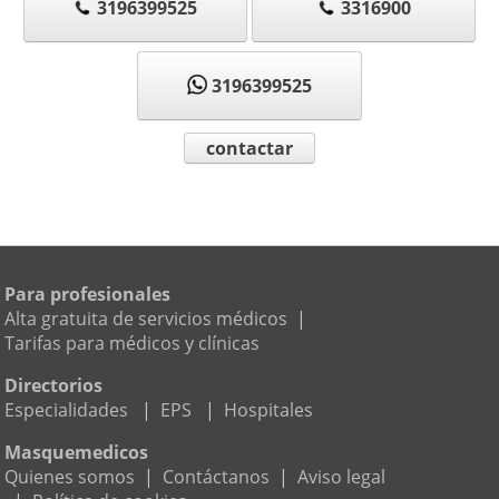
3196399525
3316900
3196399525
contactar
Para profesionales
Alta gratuita de servicios médicos
|
Tarifas para médicos y clínicas
Directorios
Especialidades
|
EPS
|
Hospitales
Masquemedicos
Quienes somos
|
Contáctanos
|
Aviso legal