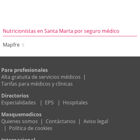
Nutricionistas en Santa Marta por seguro médico
Mapfre
5
Para profesionales
Alta gratuita de servicios médicos
|
Tarifas para médicos y clínicas
Directorios
Especialidades
|
EPS
|
Hospitales
Masquemedicos
Quienes somos
|
Contáctanos
|
Aviso legal
|
Política de cookies