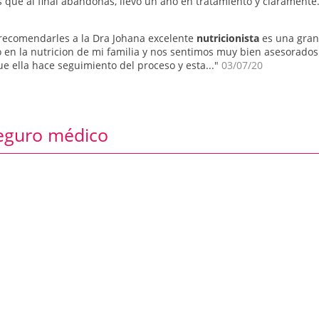
as que al final abandonas, llevo un año en tratamiento y claramente.
 recomendarles a la Dra Johana excelente
nutricionista
es una gran
en la nutricion de mi familia y nos sentimos muy bien asesorados
ue ella hace seguimiento del proceso y esta..."
03/07/20
seguro médico