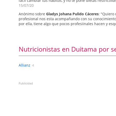
fácil cambiar tus hábitos, y no te pone dietas restrictiv
15/07/20
Anónimo sobre
Gladys Johana Pulido Cáceres
: "Quiero
profesional nos esta acompañando con su conocimiento 
por ella, tiene algo que pocos profesiinales hacen y esq
Nutricionistas en Duitama por 
Allianz
4
Publicidad