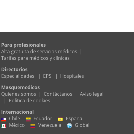
Para profesionales
Alta gratuita de servicios médicos
|
Tarifas para médicos y clínicas
Directorios
Especialidades
|
EPS
|
Hospitales
Masquemedicos
Quienes somos
|
Contáctanos
|
Aviso legal
|
Política de cookies
Internacional
Chile
Ecuador
España
México
Venezuela
Global