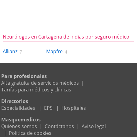
Neurólogos en Cartagena de Indias por seguro médico
Allianz
Mapfre
7
4
Para profesionales
Alta gratuita de servicios médicos
|
Tarifas para médicos y clínicas
Directorios
Especialidades
|
EPS
|
Hospitales
Masquemedicos
Quienes somos
|
Contáctanos
|
Aviso legal
|
Política de cookies