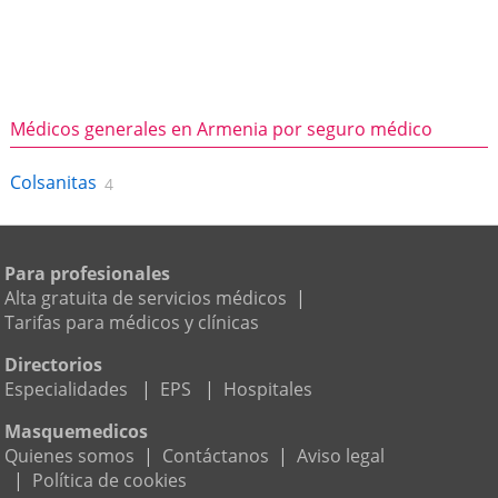
Médicos generales en Armenia por seguro médico
Colsanitas
4
Para profesionales
Alta gratuita de servicios médicos
|
Tarifas para médicos y clínicas
Directorios
Especialidades
|
EPS
|
Hospitales
Masquemedicos
Quienes somos
|
Contáctanos
|
Aviso legal
|
Política de cookies