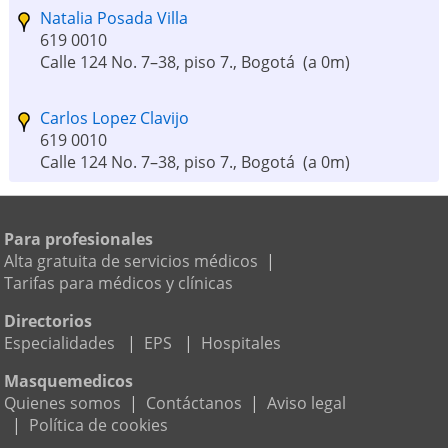
Natalia Posada Villa
619 0010
Calle 124 No. 7–38, piso 7., Bogotá
(a 0m)
Carlos Lopez Clavijo
619 0010
Calle 124 No. 7–38, piso 7., Bogotá
(a 0m)
Paez Rey Guillermo
Para profesionales
12 opiniones
Alta gratuita de servicios médicos
|
2143320
Tarifas para médicos y clínicas
Carrera 7 # 119-14 Cons. 201 Centro Médico La
Sabana, Bogotá
(a 492m)
Directorios
Especialidades
|
EPS
|
Hospitales
Fidel Cano
619 0010
Masquemedicos
Calle 124 No. 7–38, piso 7., Bogotá
(a 0m)
Quienes somos
|
Contáctanos
|
Aviso legal
|
Política de cookies