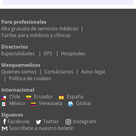
Consalud
3683645
Para profesionales
Carrera 58 # 74-71 Of. 7 Piso 1, Barranquilla
(a
Alta gratuita de servicios médicos
|
787m)
Tarifas para médicos y clínicas
Centro De Video Endoscopia Digestiva - Cevied
Directorios
Ltda.
Especialidades
|
EPS
|
Hospitales
3604238
Calle 70B # 41-93, Barranquilla
(a 1,6km)
Masquemedicos
Quienes somos
|
Contáctanos
|
Aviso legal
Clinica La Merced
|
Política de cookies
3711899
Internacional
Calle 60 # 38-29, Barranquilla
(a 1,6km)
Chile
Ecuador
España
México
Venezuela
Global
Anuar Jose Cure Cusse
356 27 12 ¿ 378 34 61
Síguenos
Carrera 50 # 80-18 Cons. 206, Barranquilla
(a
Facebook
Twitter
Instagram
1,4km)
Suscríbete a nuestro boletín