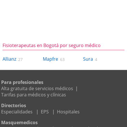
Fisioterapeutas en Bogotá por seguro médico
Allianz
Mapfre
Sura
27
63
4
Para profesionales
Alta gratuita de servicios médicos
|
Tarifas para médicos y clínicas
Directorios
Especialidades
|
EPS
|
Hospitales
Masquemedicos