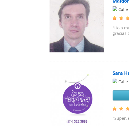
Maldon
Calle
"Hola mu
gracias 
Sara H
Calle
"Super, 