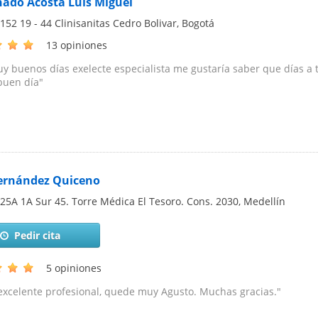
ado Acosta Luis Miguel
 152 19 - 44 Clinisanitas Cedro Bolivar
,
Bogotá
13 opiniones
y buenos días exelecte especialista me gustaría saber que días a t
buen día"
ernández Quiceno
 25A 1A Sur 45. Torre Médica El Tesoro. Cons. 2030
,
Medellín
Pedir cita
5 opiniones
excelente profesional, quede muy Agusto. Muchas gracias."