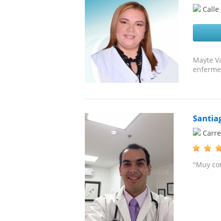
Calle
Mayte Va
enfermed
Santia
Carre
"Muy con