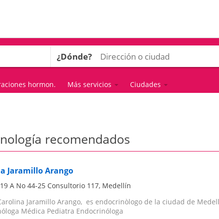
¿Dónde?
raciones hormon.
Más servicios
Ciudades
rinología recomendados
na Jaramillo Arango
 19 A No 44-25 Consultorio 117
,
Medellín
Carolina Jaramillo Arango, es endocrinòlogo de la ciudad de Medelli
nóloga Médica Pediatra Endocrinóloga