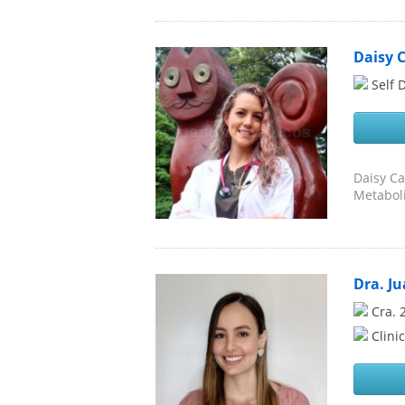
Daisy 
Self 
Daisy Ca
Metaboli
Dra. J
Cra. 
Clini