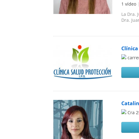
1 vídeo
La Dra. 
Dra. Jua
Clínica
carre
Catali
Cra 2