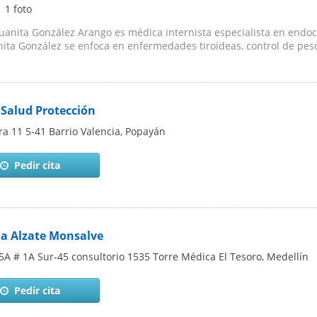
|
1 foto
Juanita González Arango es médica internista especialista en endo
nita González se enfoca en enfermedades tiroideas, control de peso,
 Salud Protección
ra 11 5-41 Barrio Valencia
,
Popayán
Pedir cita
na Alzate Monsalve
5A # 1A Sur-45 consultorio 1535 Torre Médica El Tesoro
,
Medellín
Pedir cita