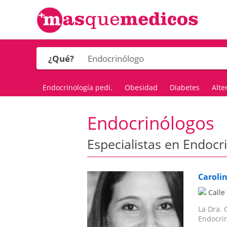
¿Qué?
Endocrinología pedi.
Obesidad
Diabetes
Alte
Endocrinólogos
Especialistas en Endoc
Caroli
Calle
La Dra. 
Endocri