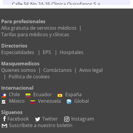
Calle 56 No 24-26 Clinica Quirofanos S.a,
Manizales
(a 0m)
Para profesionales
Confamiliares Caldas
Alta gratuita de servicios médicos
|
8783111
Tarifas para médicos y clínicas
Carrera 25 Cll. 50 Esquina, Manizales
(a 0m)
Directorios
Especialidades
|
EPS
|
Hospitales
Jorge Eduardo Valencia Merchan
008810355
Masquemedicos
Carrera 23 # 57- 09 Cons. 16, Manizales
(a 430m)
Quienes somos
|
Contáctanos
|
Aviso legal
|
Política de cookies
Centro Medico Angel Ltda.
Internacional
8855525
Chile
Ecuador
España
Carrera 23 # 62-05, Manizales
(a 432m)
México
Venezuela
Global
Hospital Infantil Universitario De La Cruz Ro
Síguenos
008810023
Facebook
Twitter
Instagram
Carrera 23 # 49- 30, Manizales
(a 560m)
Suscríbete a nuestro boletín